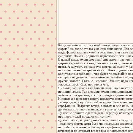
Когда мы узнали, что в нашей школе существует пон
форма", на дворе стояла уже середина июня. Для в
когда форма заказана уже на весь класс или даже ш
фабриках. Но мы - родители первоклассников, и на
В нашей школе очень хороший директор и завучи, 
формы выражается в том, что мы просто должны н
цвета. А закупать одинаковую форму, да еще и у ка
нам совершенно не требовалось... Пока родители н
родительском собрании, что будет чрезвычайно кра
смотреть на девочек и мальчиков на линейке в одн
других классов. Сказано - сделано! Значит, надо ис
так сложилось, была поручена мне.
Я - мама, забивающая на многие вещи, но в некотор
принципиальна. Так для меня очень принципиально 
люблю, когда красиво, и когда одежда сделана из н
И пошла я в интернет искать школьную форму, отв
, и еще двум: надо было найти коллекцию серого цве
сарафанчик. Потратив вечер, а потом и всю ночь н
до четвертого листа в яндексе и гугле, я поняла нес
- у нас не принято одевать детей в форму из натур
производителей продают синтетику.
- у нас очень распространен стиль "советский детдо
- если есть форма хотя бы с минимальным содержан
нет либо сарафанов, либо серых сарафанов, либо п
качества и по отзывам теряет вид и покрывается к