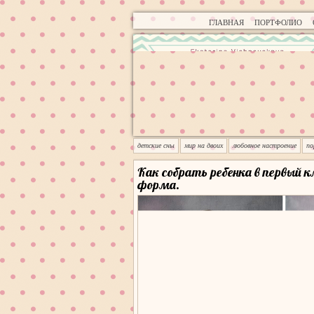
ГЛАВНАЯ
ПОРТФОЛИО
детские сны
мир на двоих
любовное настроение
п
Как собрать ребенка в первый 
форма.