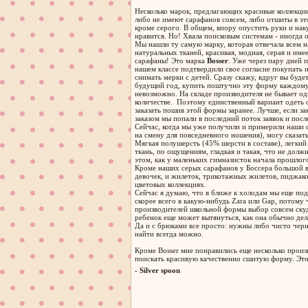
Несколько марок, предлагающих красивые коллекции 
либо не имеют сарафанов совсем, либо отшиты в эт
кроме серого. В общем, впору опустить руки и нак
нравится. Но! Хвала поисковым системам - иногда
Мы нашли ту самую марку, которая отвечала всем 
натуральных тканей, красивая, модная, серая и имее
сарафаны! Это марка
Bosser
. Уже через пару дней 
нашем классе подтвердили свое согласие покупать 
снимать мерки с детей. Сразу скажу, вдруг вы буде
будущий год, купить поштучно эту форму каждому
невозможно. На складе производителя не бывает о
количестве. Поэтому единственный вариант одеть о
заказать пошив этой формы заранее. Лучше, если за
заказом мы попали в последний поток заявок и посл
Сейчас, когда мы уже получили и примерили наши 
на смену для повседневного ношения), могу сказат
Мягкая полушерсть (45% шерсти в составе), легкий
ткань, по ощущениям, гладкая и такая, что не должн
этом, как у маленьких гимназисток начала прошлог
Кроме наших серых сарафанов у Боссера большой в
девочек, и жилеток, трикотажных жилетов, пиджако
цветовых коллекциях.
Сейчас я думаю, что в ближе к холодам мы еще по
скорее всего в какую-нибудь Zara или Gap, потому 
производителей школьной формы выбор совсем скуд
ребенок еще может вытянуться, как она обычно де
Да и с брюками все просто: нужны либо чисто черны
найти всегда можно.
Кроме Bosser мне понравились еще несколько произ
поискать красивую качественно сшитую форму. Это
- Silver spoon